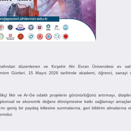
 tarafından düzenlenen ve Kırşehir Ahi Evran Üniversitesi ev sahi
Tanıtım Günleri, 15 Mayıs 2026 tarihinde akademi, öğrenci, sanayi
nilikçi fikir ve Ar-Ge odaklı projelerin görünürlüğünü artırmayı, disiplin
 toplumsal ve ekonomik değere dönüşmesine katkı sağlamayı amaçlam
rını geniş bir paydaş kitlesine sunmalarına, geri bildirim almalarına v
formdur.