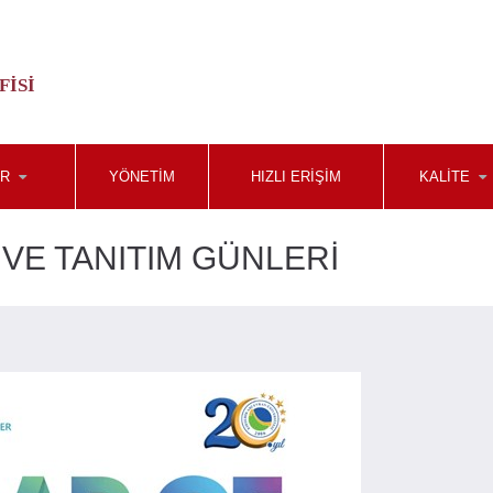
FISI
ER
YÖNETIM
HIZLI ERIŞIM
KALITE
 VE TANITIM GÜNLERİ