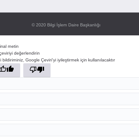
© 2020 Bilgi İşlem Daire Başkanlığı
jinal metin
çeviriyi değerlendirin
 bildiriminiz, Google Çeviri'yi iyileştirmek için kullanılacaktır