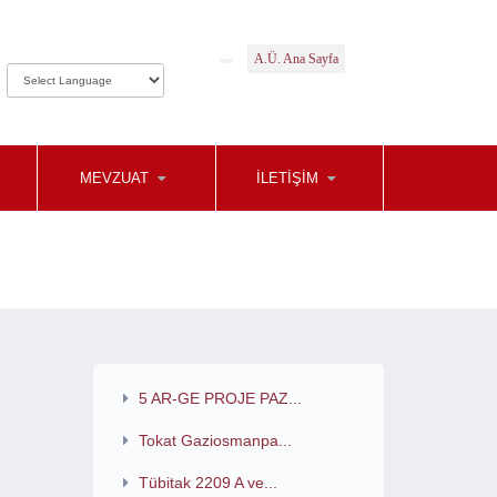
A.Ü. Ana Sayfa
MEVZUAT
İLETIŞIM
5 AR-GE PROJE PAZ...
Tokat Gaziosmanpa...
Tübitak 2209 A ve...