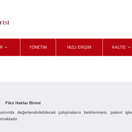
FISI
ER
YÖNETIM
HIZLI ERIŞIM
KALITE
Fikri Haklar Birimi
samında değerlendirilebilecek çalışmaların belirlenmesi, patent işl
apmaktadır.