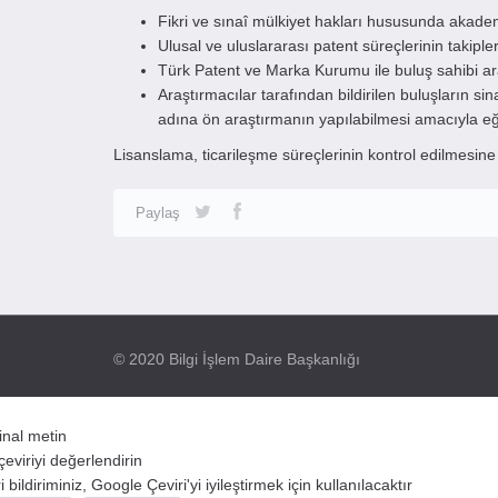
Fikri ve sınaî mülkiyet hakları hususunda akademis
Ulusal ve uluslararası patent süreçlerinin takiple
Türk Patent ve Marka Kurumu ile buluş sahibi 
Araştırmacılar tarafından bildirilen buluşların sin
adına ön araştırmanın yapılabilmesi amacıyla eğit
Lisanslama, ticarileşme süreçlerinin kontrol edilmesin
Paylaş
© 2020 Bilgi İşlem Daire Başkanlığı
jinal metin
çeviriyi değerlendirin
 bildiriminiz, Google Çeviri'yi iyileştirmek için kullanılacaktır