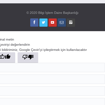
© 2020 Bilgi İşlem Daire Başkanlığı
jinal metin
çeviriyi değerlendirin
 bildiriminiz, Google Çeviri'yi iyileştirmek için kullanılacaktır