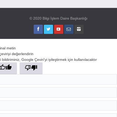
© 2020 Bilgi İşlem Daire Başkanlığı
jinal metin
çeviriyi değerlendirin
 bildiriminiz, Google Çeviri'yi iyileştirmek için kullanılacaktır